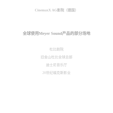
CinemaxX AG影院（德国）
全球使用Meyer Sound产品的部分场地
杜比剧院
旧金山杜比全球总部
迪士尼音乐厅
20世纪福克斯影业
皮克斯动画工厂
梦工厂动画工作室
英国国家剧院
英国皇家大剧院