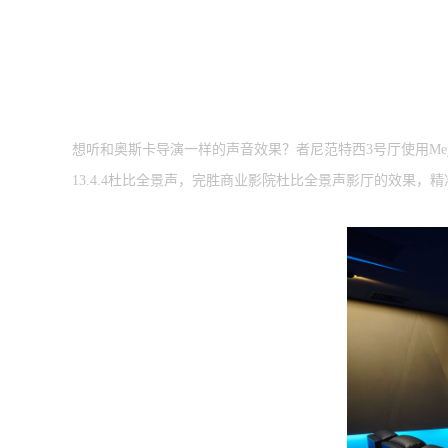
想听和奥斯卡导演一样的声音效果？者尼范特西3号厅使用Meye
13.4.4杜比全景声，完胜商业影院杜比全景声影厅的效果