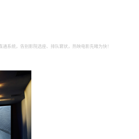
l院线直通系统，告别影院选座、排队窘状，热映电影先睹为快！