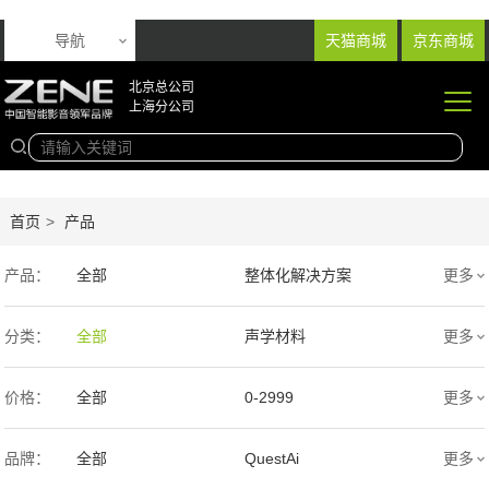
导航
天猫商城
京东商城
北京总公司
上海分公司
首页
>
产品
产品：
全部
整体化解决方案
更多
音响产品
投影产品
分类：
全部
声学材料
更多
专业扩声音箱
幕布产品
价格：
全部
0-2999
更多
声学产品
智能产品
3000-9999
1万-5万
品牌：
全部
QuestAi
更多