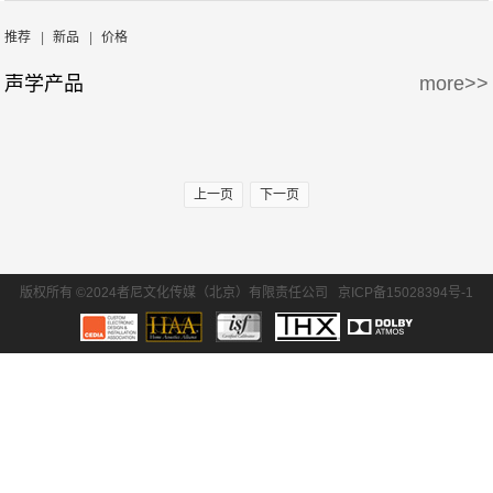
周边产品
5万-15万
15万-30万
推荐
|
新品
|
价格
声学产品
more>>
30万-50万
50万-100万
100万以上
上一页
下一页
版权所有 ©2024者尼文化传媒（北京）有限责任公司
京ICP备15028394号-1