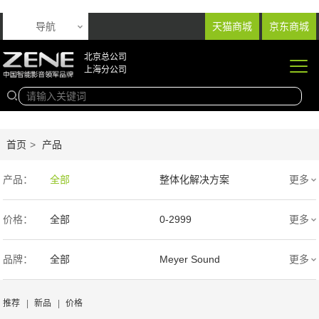
导航
天猫商城
京东商城
北京总公司
上海分公司
首页
>
产品
产品：
全部
整体化解决方案
更多
音响产品
投影产品
价格：
全部
0-2999
更多
专业扩声音箱
幕布产品
3000-9999
1万-5万
品牌：
全部
Meyer Sound
更多
声学产品
智能产品
5万-15万
15万-30万
Wisdom
SIM2
推荐
|
新品
|
价格