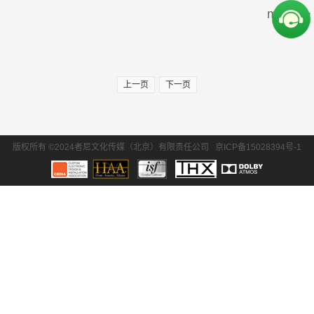
more>>
周边产品
30万-50万
50万-100万
SONY/索尼
Krix/凯瑞斯
100万以上
EPSON/爱普生
BENQ/明基
上一页
下一页
waterfall/飞瀑
DLS/德利仕
GTL
Ethereal
版权所有 ©2024者尼文化传媒（北京）有限责任公司
京ICP备15028394号-1
氧空间
ZENE
Zthester
D-Box
Salamander
iMage
Control4
QuestAi