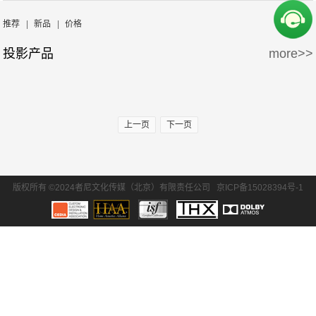
周边产品
5万-15万
15万-30万
SONY/索尼
EPSON/爱普生
推荐
|
新品
|
价格
投影产品
more>>
30万-50万
50万-100万
BENQ/明基
100万以上
上一页
下一页
版权所有 ©2024者尼文化传媒（北京）有限责任公司
京ICP备15028394号-1