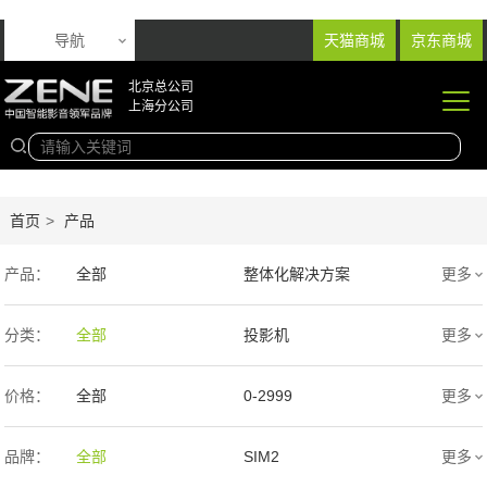
导航
天猫商城
京东商城
北京总公司
上海分公司
首页
>
产品
产品：
全部
整体化解决方案
更多
音响产品
投影产品
分类：
全部
投影机
更多
专业扩声音箱
幕布产品
价格：
全部
0-2999
更多
声学产品
智能产品
3000-9999
1万-5万
品牌：
全部
SIM2
更多