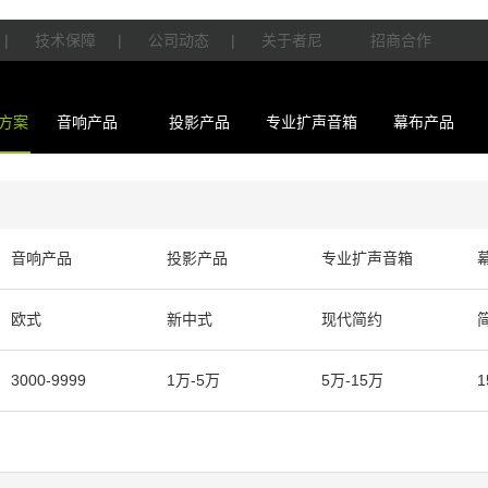
|
技术保障
|
公司动态
|
关于者尼
招商合作
方案
音响产品
投影产品
专业扩声音箱
幕布产品
音响产品
投影产品
专业扩声音箱
欧式
新中式
现代简约
3000-9999
1万-5万
5万-15万
1