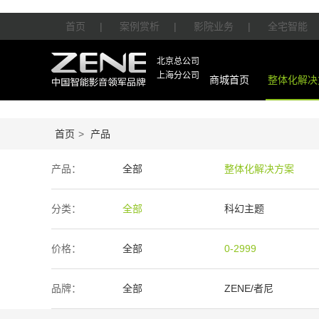
首页
|
案例赏析
|
影院业务
|
全宅智能
北京总公司
上海分公司
商城首页
整体化解决
首页
>
产品
产品：
全部
整体化解决方案
智能产品
周边产品
分类：
全部
科幻主题
价格：
全部
0-2999
50万-100万
100万以上
品牌：
全部
ZENE/者尼