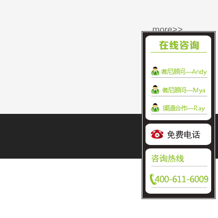
more>>