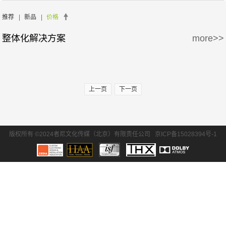
周边产品
5万-15万
15万-30万
推荐
|
新品
|
价格
整体化解决方案
more>>
30万-50万
50万-100万
100万以上
上一页
下一页
版权所有 ©2024者尼文化传媒（北京）有限责任公司
京ICP备15028394号-1