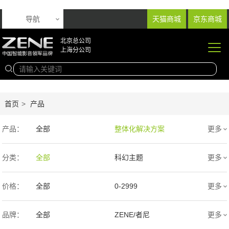
导航
天猫商城
京东商城
北京总公司
上海分公司
首页
>
产品
产品：
全部
整体化解决方案
更多
音响产品
投影产品
分类：
全部
科幻主题
更多
专业扩声音箱
幕布产品
欧式
新中式
价格：
全部
0-2999
更多
声学产品
智能产品
现代简约
简欧
3000-9999
1万-5万
品牌：
全部
ZENE/者尼
更多