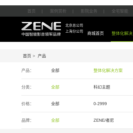
首页
|
案例赏析
|
影院业务
|
全宅智能
北京总公司
上海分公司
商城首页
整体化解决
首页
>
产品
产品：
全部
整体化解决方案
智能产品
周边产品
分类：
全部
科幻主题
价格：
全部
0-2999
50万-100万
100万以上
品牌：
全部
ZENE/者尼