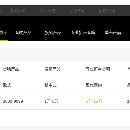
|
技术保障
|
公司动态
|
关于者尼
招商合作
方案
音响产品
投影产品
专业扩声音箱
幕布产品
音响产品
投影产品
专业扩声音箱
欧式
新中式
现代简约
3000-9999
1万-5万
5万-15万
1