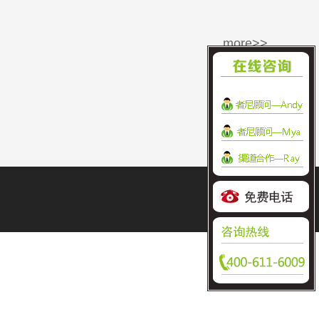
more>>