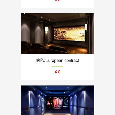
简欧/European contract
¥ 0