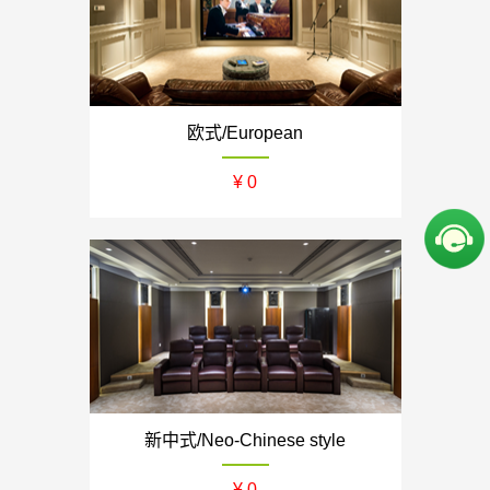
欧式/European
¥ 0
新中式/Neo-Chinese style
¥ 0