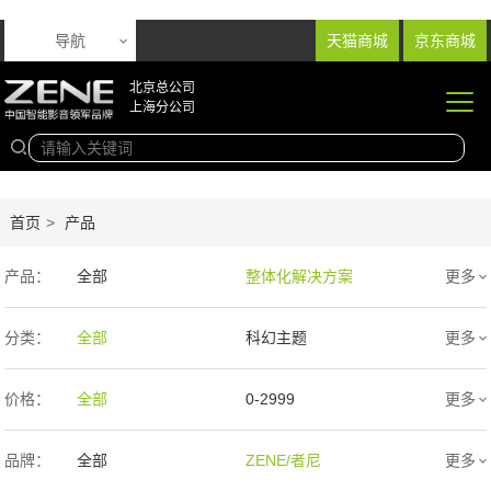
导航
天猫商城
京东商城
北京总公司
上海分公司
首页
>
产品
产品：
全部
整体化解决方案
更多
音响产品
投影产品
分类：
全部
科幻主题
更多
专业扩声音箱
幕布产品
欧式
新中式
价格：
全部
0-2999
更多
声学产品
智能产品
现代简约
简欧
3000-9999
1万-5万
品牌：
全部
ZENE/者尼
更多