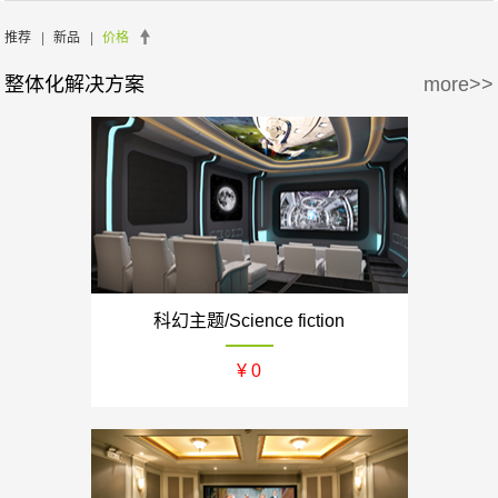
周边产品
5万-15万
15万-30万
推荐
|
新品
|
价格
整体化解决方案
more>>
30万-50万
50万-100万
100万以上
科幻主题/Science fiction
¥ 0