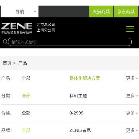
导航
天猫商城
京东商城
北京总公司
上海分公司
首页
>
产品
产品：
全部
整体化解决方案
更多
音响产品
投影产品
分类：
全部
科幻主题
更多
专业扩声音箱
幕布产品
欧式
新中式
价格：
全部
0-2999
更多
声学产品
智能产品
现代简约
简欧
3000-9999
1万-5万
品牌：
全部
ZENE/者尼
更多