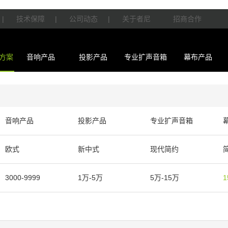
|
技术保障
|
公司动态
|
关于者尼
招商合作
方案
音响产品
投影产品
专业扩声音箱
幕布产品
音响产品
投影产品
专业扩声音箱
欧式
新中式
现代简约
3000-9999
1万-5万
5万-15万
1