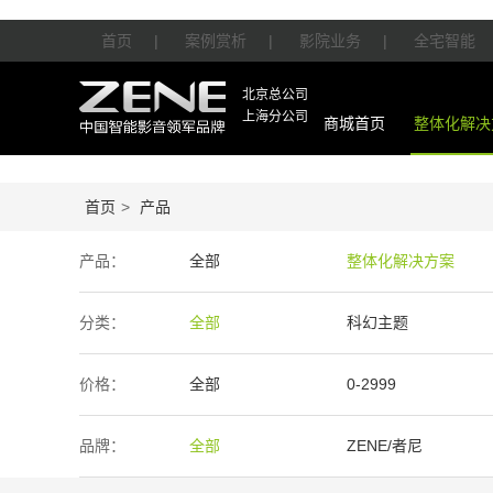
首页
|
案例赏析
|
影院业务
|
全宅智能
北京总公司
上海分公司
商城首页
整体化解决
首页
>
产品
产品：
全部
整体化解决方案
智能产品
周边产品
分类：
全部
科幻主题
价格：
全部
0-2999
50万-100万
100万以上
品牌：
全部
ZENE/者尼