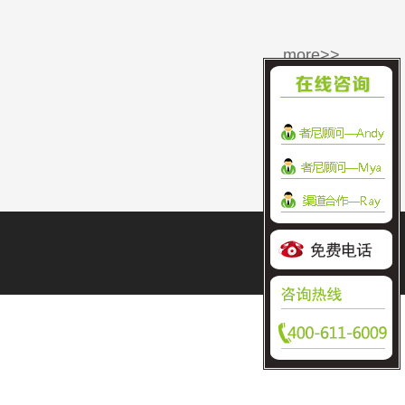
more>>