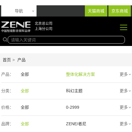
导航
天猫商城
京东商城
北京总公司
上海分公司
首页
>
产品
产品：
全部
整体化解决方案
更多
音响产品
投影产品
分类：
全部
科幻主题
更多
专业扩声音箱
幕布产品
欧式
新中式
价格：
全部
0-2999
更多
声学产品
智能产品
现代简约
简欧
3000-9999
1万-5万
品牌：
全部
ZENE/者尼
更多