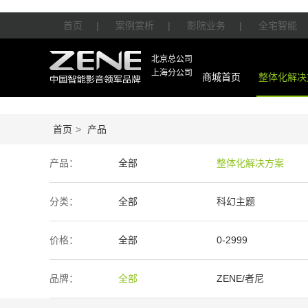
首页
|
案例赏析
|
影院业务
|
全宅智能
北京总公司
上海分公司
商城首页
整体化解决
首页
>
产品
产品：
全部
整体化解决方案
智能产品
周边产品
分类：
全部
科幻主题
价格：
全部
0-2999
50万-100万
100万以上
品牌：
全部
ZENE/者尼