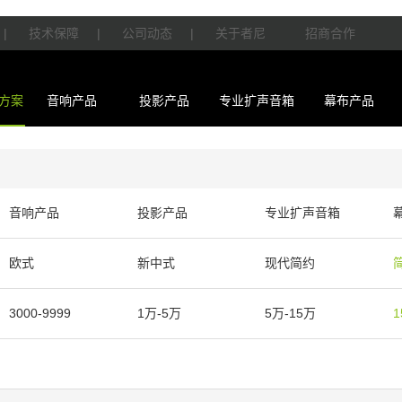
|
技术保障
|
公司动态
|
关于者尼
招商合作
方案
音响产品
投影产品
专业扩声音箱
幕布产品
音响产品
投影产品
专业扩声音箱
欧式
新中式
现代简约
3000-9999
1万-5万
5万-15万
1