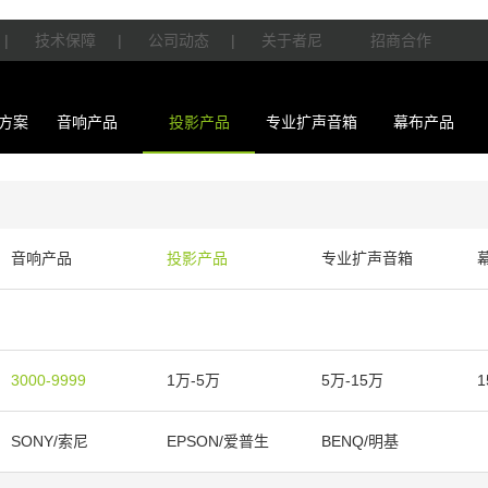
|
技术保障
|
公司动态
|
关于者尼
招商合作
方案
音响产品
投影产品
专业扩声音箱
幕布产品
音响产品
投影产品
专业扩声音箱
3000-9999
1万-5万
5万-15万
1
SONY/索尼
EPSON/爱普生
BENQ/明基