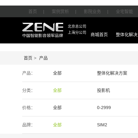
首页
|
案例赏析
|
影院业务
|
全宅智能
北京总公司
上海分公司
商城首页
整体化解决
首页
>
产品
产品：
全部
整体化解决方案
智能产品
周边产品
分类：
全部
投影机
价格：
全部
0-2999
50万-100万
100万以上
品牌：
全部
SIM2