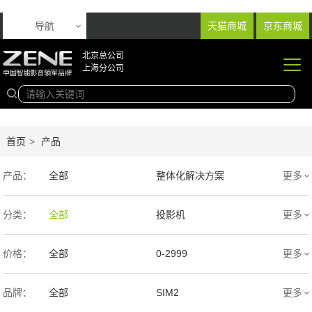
导航
天猫商城
京东商城
北京总公司
上海分公司
首页
>
产品
产品：
全部
整体化解决方案
更多
音响产品
投影产品
分类：
全部
投影机
更多
专业扩声音箱
幕布产品
价格：
全部
0-2999
更多
声学产品
智能产品
3000-9999
1万-5万
品牌：
全部
SIM2
更多