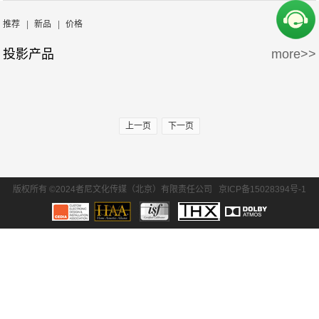
周边产品
5万-15万
15万-30万
SONY/索尼
EPSON/爱普生
推荐
|
新品
|
价格
投影产品
more>>
30万-50万
50万-100万
BENQ/明基
100万以上
上一页
下一页
版权所有 ©2024者尼文化传媒（北京）有限责任公司
京ICP备15028394号-1