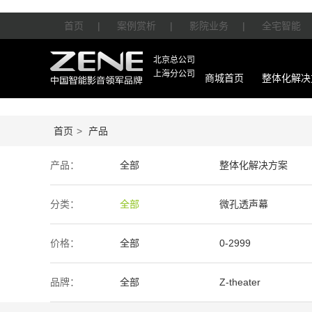
首页
|
案例赏析
|
影院业务
|
全宅智能
北京总公司
上海分公司
商城首页
整体化解决
首页
>
产品
产品：
全部
整体化解决方案
智能产品
周边产品
分类：
全部
微孔透声幕
价格：
全部
0-2999
50万-100万
100万以上
品牌：
全部
Z-theater