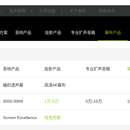
|
技术保障
|
公司动态
|
关于者尼
招商合作
方案
音响产品
投影产品
专业扩声音箱
幕布产品
音响产品
投影产品
专业扩声音箱
编织透声幕
高清4K幕布
3000-9999
1万-5万
5万-15万
1
Screen Excellence
哈克尼斯