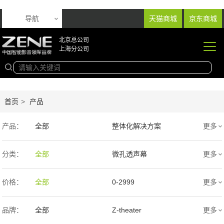
导航
天猫商城
京东商城
北京总公司
上海分公司
首页
>
产品
产品：
全部
整体化解决方案
更多
音响产品
投影产品
分类：
全部
微孔透声幕
更多
专业扩声音箱
幕布产品
编织透声幕
高清4K幕布
价格：
全部
0-2999
更多
声学产品
智能产品
3000-9999
1万-5万
品牌：
全部
Z-theater
更多