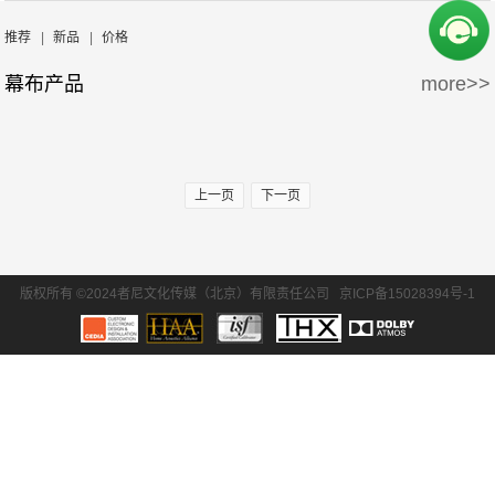
周边产品
5万-15万
15万-30万
Screen Excellence
哈克尼斯
推荐
|
新品
|
价格
幕布产品
more>>
30万-50万
50万-100万
100万以上
上一页
下一页
版权所有 ©2024者尼文化传媒（北京）有限责任公司
京ICP备15028394号-1