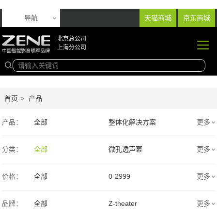
导航
天猫商城
京东商城
北京总公司
上海分公司
首页
>
产品
产品：
全部
整体化解决方案
更多
音响产品
投影产品
分类：
全部
微孔透声幕
更多
专业扩声音箱
幕布产品
编织透声幕
高清4K幕布
价格：
全部
0-2999
更多
声学产品
智能产品
3000-9999
1万-5万
品牌：
全部
Z-theater
更多