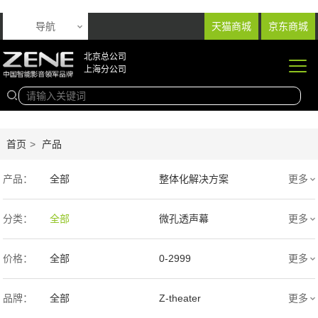
导航
天猫商城
京东商城
北京总公司
上海分公司
首页
>
产品
产品：
全部
整体化解决方案
更多
音响产品
投影产品
分类：
全部
微孔透声幕
更多
专业扩声音箱
幕布产品
编织透声幕
高清4K幕布
价格：
全部
0-2999
更多
声学产品
智能产品
3000-9999
1万-5万
品牌：
全部
Z-theater
更多