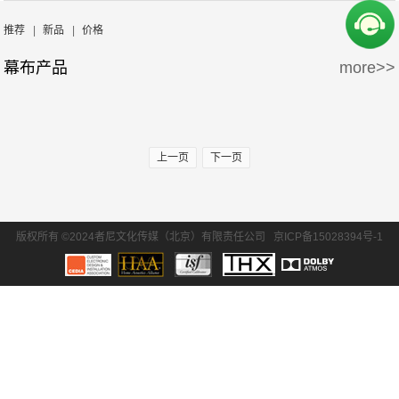
周边产品
5万-15万
15万-30万
Screen Excellence
哈克尼斯
推荐
|
新品
|
价格
幕布产品
more>>
30万-50万
50万-100万
100万以上
上一页
下一页
版权所有 ©2024者尼文化传媒（北京）有限责任公司
京ICP备15028394号-1