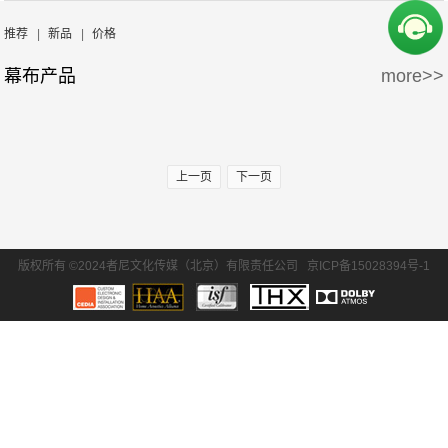
周边产品
5万-15万
15万-30万
Screen Excellence
哈克尼斯
推荐
|
新品
|
价格
幕布产品
more>>
30万-50万
50万-100万
100万以上
上一页
下一页
版权所有 ©2024者尼文化传媒（北京）有限责任公司
京ICP备15028394号-1