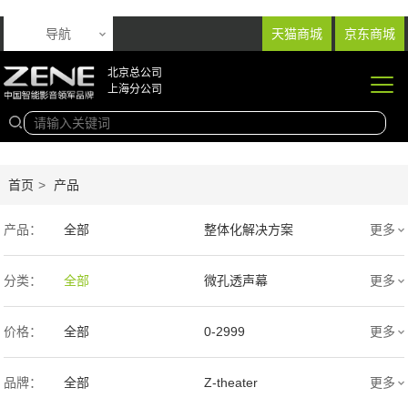
导航
天猫商城
京东商城
北京总公司
上海分公司
首页
>
产品
产品：
全部
整体化解决方案
更多
音响产品
投影产品
分类：
全部
微孔透声幕
更多
专业扩声音箱
幕布产品
编织透声幕
高清4K幕布
价格：
全部
0-2999
更多
声学产品
智能产品
3000-9999
1万-5万
品牌：
全部
Z-theater
更多