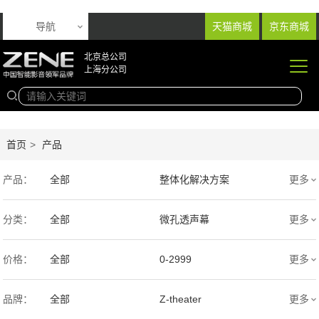
导航
天猫商城
京东商城
北京总公司
上海分公司
首页
>
产品
产品：
全部
整体化解决方案
更多
音响产品
投影产品
分类：
全部
微孔透声幕
更多
专业扩声音箱
幕布产品
编织透声幕
高清4K幕布
价格：
全部
0-2999
更多
声学产品
智能产品
3000-9999
1万-5万
品牌：
全部
Z-theater
更多