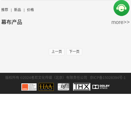
周边产品
5万-15万
15万-30万
Screen Excellence
哈克尼斯
推荐
|
新品
|
价格
幕布产品
more>>
30万-50万
50万-100万
100万以上
上一页
下一页
版权所有 ©2024者尼文化传媒（北京）有限责任公司
京ICP备15028394号-1