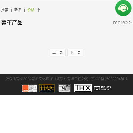
周边产品
5万-15万
15万-30万
Screen Excellence
哈克尼斯
推荐
|
新品
|
价格
幕布产品
more>>
30万-50万
50万-100万
100万以上
上一页
下一页
版权所有 ©2024者尼文化传媒（北京）有限责任公司
京ICP备15028394号-1