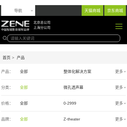
导航
天猫商城
京东商城
北京总公司
上海分公司
首页
>
产品
产品：
全部
整体化解决方案
更多
音响产品
投影产品
分类：
全部
微孔透声幕
更多
专业扩声音箱
幕布产品
编织透声幕
高清4K幕布
价格：
全部
0-2999
更多
声学产品
智能产品
3000-9999
1万-5万
品牌：
全部
Z-theater
更多