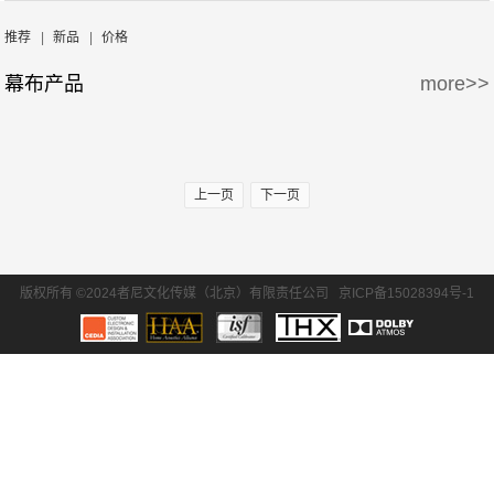
周边产品
5万-15万
15万-30万
Screen Excellence
哈克尼斯
推荐
|
新品
|
价格
幕布产品
more>>
30万-50万
50万-100万
100万以上
上一页
下一页
版权所有 ©2024者尼文化传媒（北京）有限责任公司
京ICP备15028394号-1