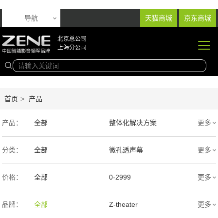
导航
天猫商城
京东商城
北京总公司
上海分公司
首页
>
产品
产品：
全部
整体化解决方案
更多
音响产品
投影产品
分类：
全部
微孔透声幕
更多
专业扩声音箱
幕布产品
编织透声幕
高清4K幕布
价格：
全部
0-2999
更多
声学产品
智能产品
3000-9999
1万-5万
品牌：
全部
Z-theater
更多