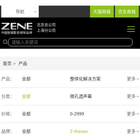
导航
天猫商城
京东商城
北京总公司
上海分公司
首页
>
产品
产品：
全部
整体化解决方案
更多
音响产品
投影产品
分类：
全部
微孔透声幕
更多
专业扩声音箱
幕布产品
编织透声幕
高清4K幕布
价格：
全部
0-2999
更多
声学产品
智能产品
3000-9999
1万-5万
品牌：
全部
Z-theater
更多