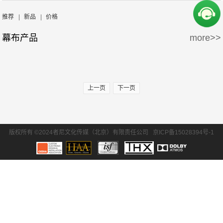
周边产品
5万-15万
15万-30万
Screen Excellence
哈克尼斯
推荐
|
新品
|
价格
幕布产品
more>>
30万-50万
50万-100万
100万以上
上一页
下一页
版权所有 ©2024者尼文化传媒（北京）有限责任公司
京ICP备15028394号-1