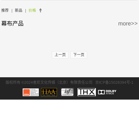
周边产品
5万-15万
15万-30万
Screen Excellence
哈克尼斯
推荐
|
新品
|
价格
幕布产品
more>>
30万-50万
50万-100万
100万以上
上一页
下一页
版权所有 ©2024者尼文化传媒（北京）有限责任公司
京ICP备15028394号-1