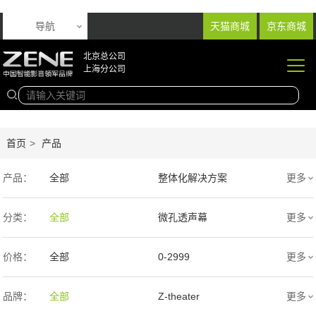
导航
天猫商城
京东商城
北京总公司
上海分公司
首页
>
产品
产品：
全部
整体化解决方案
更多
音响产品
投影产品
分类：
全部
微孔透声幕
更多
专业扩声音箱
幕布产品
编织透声幕
高清4K幕布
价格：
全部
0-2999
更多
声学产品
智能产品
3000-9999
1万-5万
品牌：
全部
Z-theater
更多