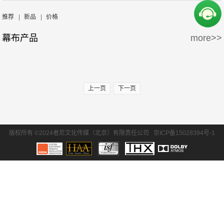
周边产品
5万-15万
15万-30万
Screen Excellence
哈克尼斯
推荐
|
新品
|
价格
幕布产品
more>>
30万-50万
50万-100万
100万以上
上一页
下一页
版权所有 ©2024者尼文化传媒（北京）有限责任公司
京ICP备15028394号-1