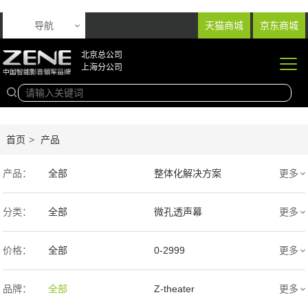
导航
天猫商城
京东商城
北京总公司
上海分公司
首页
>
产品
产品：
全部
整体化解决方案
更多
音响产品
投影产品
分类：
全部
微孔透声幕
更多
专业扩声音箱
幕布产品
编织透声幕
高清4K幕布
价格：
全部
0-2999
更多
声学产品
智能产品
3000-9999
1万-5万
品牌：
全部
Z-theater
更多