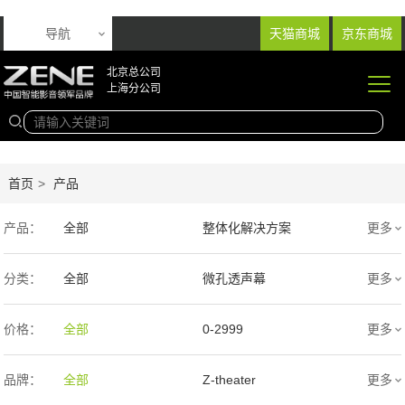
导航
天猫商城
京东商城
北京总公司
上海分公司
首页
>
产品
产品：
全部
整体化解决方案
更多
音响产品
投影产品
分类：
全部
微孔透声幕
更多
专业扩声音箱
幕布产品
编织透声幕
高清4K幕布
价格：
全部
0-2999
更多
声学产品
智能产品
3000-9999
1万-5万
品牌：
全部
Z-theater
更多