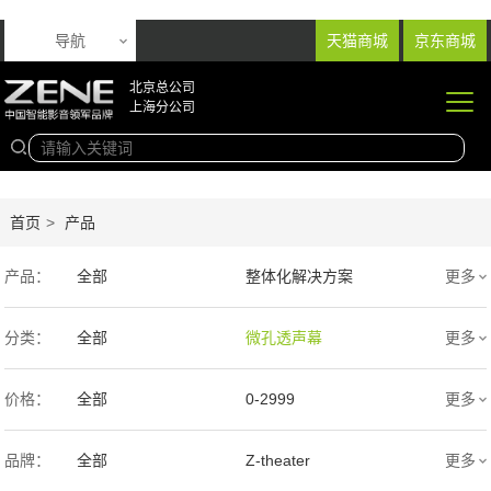
导航
天猫商城
京东商城
北京总公司
上海分公司
首页
>
产品
产品：
全部
整体化解决方案
更多
音响产品
投影产品
分类：
全部
微孔透声幕
更多
专业扩声音箱
幕布产品
编织透声幕
高清4K幕布
价格：
全部
0-2999
更多
声学产品
智能产品
3000-9999
1万-5万
品牌：
全部
Z-theater
更多