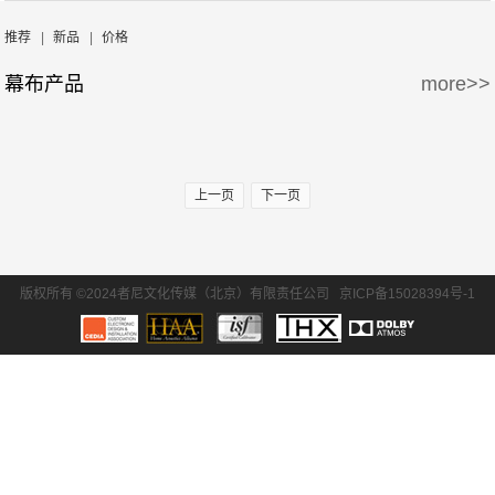
周边产品
5万-15万
15万-30万
Screen Excellence
哈克尼斯
推荐
|
新品
|
价格
幕布产品
more>>
30万-50万
50万-100万
100万以上
上一页
下一页
版权所有 ©2024者尼文化传媒（北京）有限责任公司
京ICP备15028394号-1