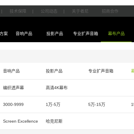
|
技术保障
|
公司动态
|
关于者尼
招商合作
方案
音响产品
投影产品
专业扩声音箱
幕布产品
音响产品
投影产品
专业扩声音箱
编织透声幕
高清4K幕布
3000-9999
1万-5万
5万-15万
1
Screen Excellence
哈克尼斯