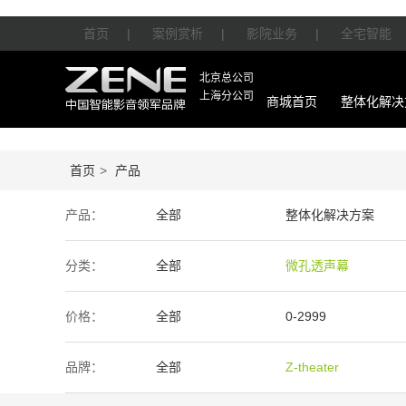
首页
|
案例赏析
|
影院业务
|
全宅智能
北京总公司
上海分公司
商城首页
整体化解决
首页
>
产品
产品：
全部
整体化解决方案
智能产品
周边产品
分类：
全部
微孔透声幕
价格：
全部
0-2999
50万-100万
100万以上
品牌：
全部
Z-theater