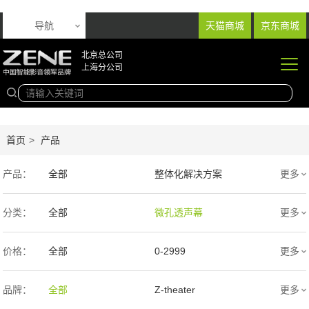
导航
天猫商城
京东商城
北京总公司
上海分公司
首页
>
产品
产品：
全部
整体化解决方案
更多
音响产品
投影产品
分类：
全部
微孔透声幕
更多
专业扩声音箱
幕布产品
编织透声幕
高清4K幕布
价格：
全部
0-2999
更多
声学产品
智能产品
3000-9999
1万-5万
品牌：
全部
Z-theater
更多