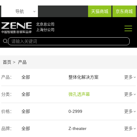
导航
天猫商城
京东商城
北京总公司
上海分公司
首页
>
产品
产品：
全部
整体化解决方案
更多
音响产品
投影产品
分类：
全部
微孔透声幕
更多
专业扩声音箱
幕布产品
编织透声幕
高清4K幕布
价格：
全部
0-2999
更多
声学产品
智能产品
3000-9999
1万-5万
品牌：
全部
Z-theater
更多