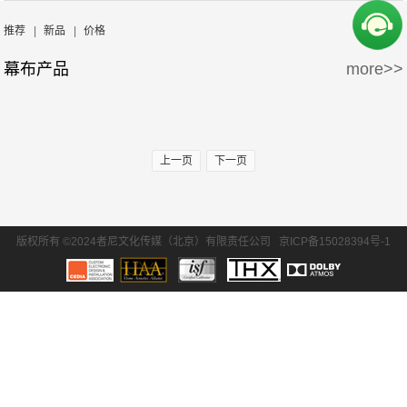
周边产品
5万-15万
15万-30万
Screen Excellence
哈克尼斯
推荐
|
新品
|
价格
幕布产品
more>>
30万-50万
50万-100万
100万以上
上一页
下一页
版权所有 ©2024者尼文化传媒（北京）有限责任公司
京ICP备15028394号-1