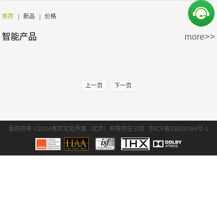
周边产品
5万-15万
15万-30万
推荐
|
新品
|
价格
智能产品
more>>
30万-50万
50万-100万
100万以上
上一页
下一页
版权所有 ©2024者尼文化传媒（北京）有限责任公司
京ICP备15028394号-1