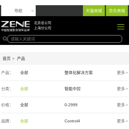
导航
天猫商城
京东商城
北京总公司
上海分公司
首页
>
产品
产品：
全部
整体化解决方案
更多
音响产品
投影产品
分类：
全部
智能中控
更多
专业扩声音箱
幕布产品
价格：
全部
0-2999
更多
声学产品
智能产品
3000-9999
1万-5万
品牌：
全部
Control4
更多