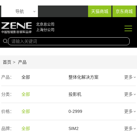
导航
天猫商城
京东商城
北京总公司
上海分公司
首页
>
产品
产品：
全部
整体化解决方案
更多
音响产品
投影产品
分类：
全部
投影机
更多
专业扩声音箱
幕布产品
价格：
全部
0-2999
更多
声学产品
智能产品
3000-9999
1万-5万
品牌：
全部
SIM2
更多