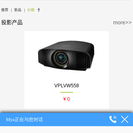
周边产品
5万-15万
15万-30万
SONY/索尼
EPSON/爱普生
推荐
|
新品
|
价格
投影产品
more>>
30万-50万
50万-100万
BENQ/明基
100万以上
VPLVW558
¥ 0