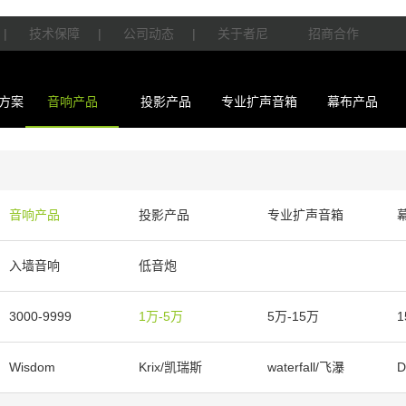
|
技术保障
|
公司动态
|
关于者尼
招商合作
方案
音响产品
投影产品
专业扩声音箱
幕布产品
音响产品
投影产品
专业扩声音箱
入墙音响
低音炮
3000-9999
1万-5万
5万-15万
1
Wisdom
Krix/凯瑞斯
waterfall/飞瀑