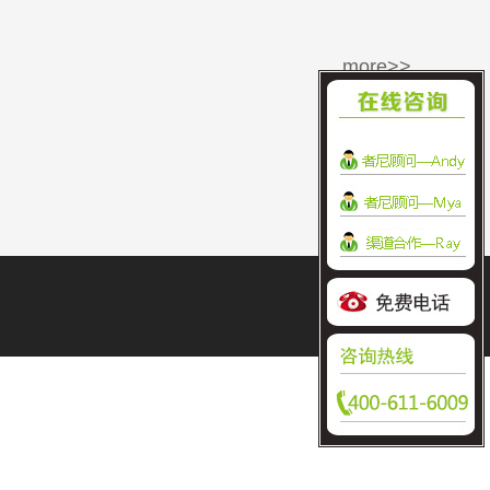
more>>