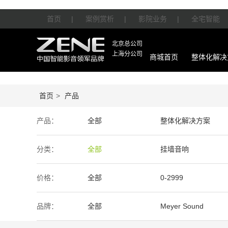
首页
|
案例赏析
|
影院业务
|
全宅智能
北京总公司
上海分公司
商城首页
整体化解决
首页
>
产品
产品：
全部
整体化解决方案
智能产品
周边产品
分类：
全部
挂墙音响
价格：
全部
0-2999
50万-100万
100万以上
品牌：
全部
Meyer Sound