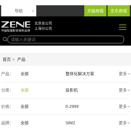
导航
天猫商城
京东商城
北京总公司
上海分公司
首页
>
产品
产品：
全部
整体化解决方案
更多
音响产品
投影产品
分类：
全部
投影机
更多
专业扩声音箱
幕布产品
价格：
全部
0-2999
更多
声学产品
智能产品
3000-9999
1万-5万
品牌：
全部
SIM2
更多