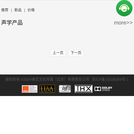
周边产品
5万-15万
15万-30万
推荐
|
新品
|
价格
声学产品
more>>
30万-50万
50万-100万
100万以上
上一页
下一页
版权所有 ©2024者尼文化传媒（北京）有限责任公司
京ICP备15028394号-1