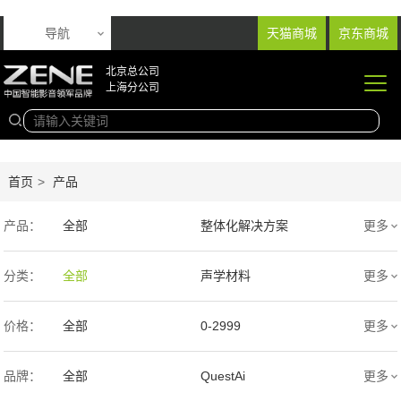
导航
天猫商城
京东商城
北京总公司
上海分公司
首页
>
产品
产品：
全部
整体化解决方案
更多
音响产品
投影产品
分类：
全部
声学材料
更多
专业扩声音箱
幕布产品
价格：
全部
0-2999
更多
声学产品
智能产品
3000-9999
1万-5万
品牌：
全部
QuestAi
更多