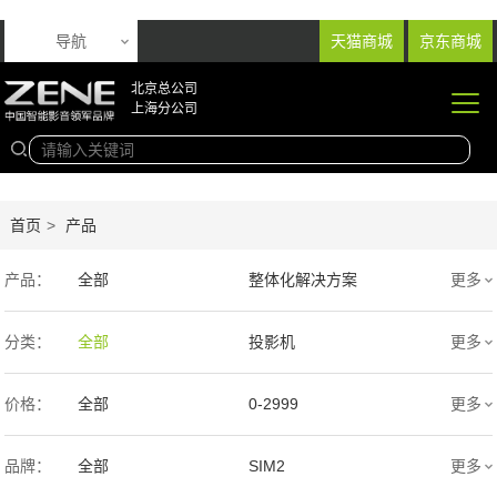
导航
天猫商城
京东商城
北京总公司
上海分公司
首页
>
产品
产品：
全部
整体化解决方案
更多
音响产品
投影产品
分类：
全部
投影机
更多
专业扩声音箱
幕布产品
价格：
全部
0-2999
更多
声学产品
智能产品
3000-9999
1万-5万
品牌：
全部
SIM2
更多