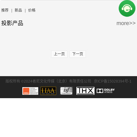
周边产品
5万-15万
15万-30万
SONY/索尼
EPSON/爱普生
推荐
|
新品
|
价格
投影产品
more>>
30万-50万
50万-100万
BENQ/明基
100万以上
上一页
下一页
版权所有 ©2024者尼文化传媒（北京）有限责任公司
京ICP备15028394号-1