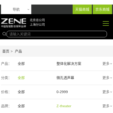
导航
天猫商城
京东商城
北京总公司
上海分公司
首页
>
产品
产品：
全部
整体化解决方案
更多
音响产品
投影产品
分类：
全部
微孔透声幕
更多
专业扩声音箱
幕布产品
编织透声幕
高清4K幕布
价格：
全部
0-2999
更多
声学产品
智能产品
3000-9999
1万-5万
品牌：
全部
Z-theater
更多