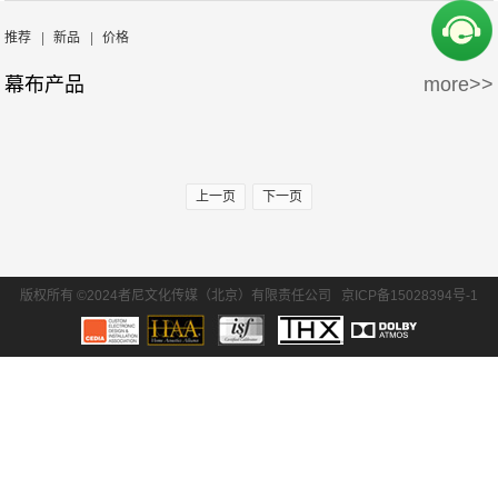
周边产品
5万-15万
15万-30万
Screen Excellence
哈克尼斯
推荐
|
新品
|
价格
幕布产品
more>>
30万-50万
50万-100万
100万以上
上一页
下一页
版权所有 ©2024者尼文化传媒（北京）有限责任公司
京ICP备15028394号-1