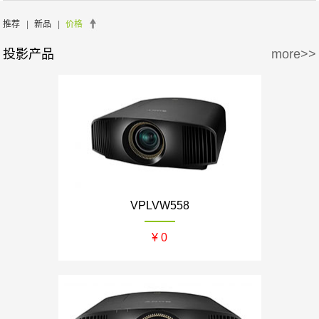
周边产品
5万-15万
15万-30万
SONY/索尼
EPSON/爱普生
推荐
|
新品
|
价格
投影产品
more>>
30万-50万
50万-100万
BENQ/明基
100万以上
VPLVW558
¥ 0