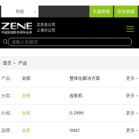
导航
天猫商城
京东商城
北京总公司
上海分公司
首页
>
产品
产品：
全部
整体化解决方案
更多
音响产品
投影产品
分类：
全部
投影机
更多
专业扩声音箱
幕布产品
价格：
全部
0-2999
更多
声学产品
智能产品
3000-9999
1万-5万
品牌：
全部
SIM2
更多