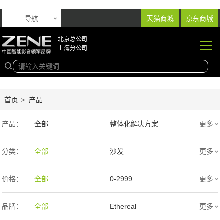
导航
天猫商城
京东商城
北京总公司
上海分公司
首页
>
产品
产品：
全部
整体化解决方案
更多
音响产品
投影产品
分类：
全部
沙发
更多
专业扩声音箱
幕布产品
价格：
全部
0-2999
更多
声学产品
智能产品
3000-9999
1万-5万
品牌：
全部
Ethereal
更多