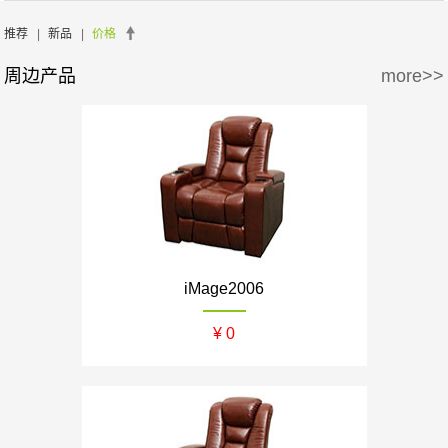
周边产品
5万-15万
15万-30万
氧空间
ZENE
推荐
|
新品
|
价格
周边产品
more>>
30万-50万
50万-100万
Zthester
D-Box
100万以上
Salamander
iMage
iMage2006
¥ 0